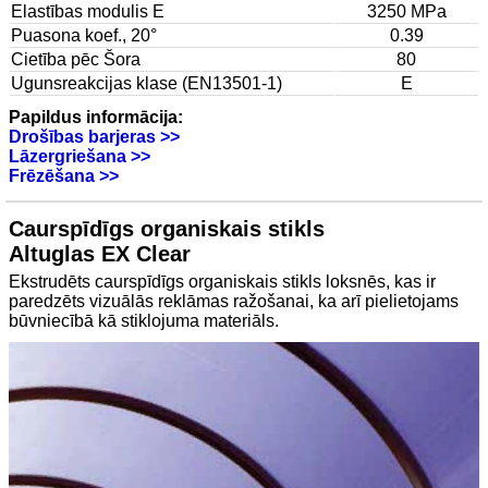
Elastības modulis E
3250 MPa
Puasona koef., 20°
0.39
Cietība pēc Šora
80
Ugunsreakcijas klase (EN13501-1)
E
Papildus informācija:
Drošības barjeras >>
Lāzergriešana >>
Frēzēšana >>
Caurspīdīgs organiskais stikls
Altuglas EX Clear
Ekstrudēts caurspīdīgs organiskais stikls loksnēs, kas ir
paredzēts vizuālās reklāmas ražošanai, ka arī pielietojams
būvniecībā kā stiklojuma materiāls.