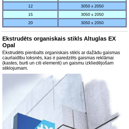
12
3050 x 2050
15
3050 x 2050
20
3050 x 2050
Ekstrudēts organiskais stikls Altuglas EX
Opal
Ekstrudēts pienbalts organiskais stikls ar dažādu gaismas
caurlaidību loksnēs, kas ir paredzēts gaismas reklāmai
(kastes, burti un citi elementi) un gaismu izkliedējošam
stiklojumam.