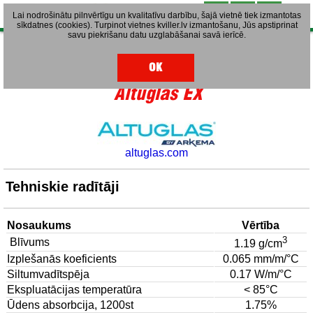
Lai nodrošinātu pilnvērtīgu un kvalitatīvu darbību, šajā vietnē tiek izmantotas
sīkdatnes (cookies). Turpinot vietnes kviller.lv izmantošanu, Jūs apstiprinat
savu piekrišanu datu uzglabāšanai savā ierīcē.
1
|
2
|
3
Ekstrudēts organiskais stikls
OK
Altuglas EX
altuglas.com
Tehniskie radītāji
Nosaukums
Vērtība
3
Blīvums
1.19 g/cm
Izplešanās koeficients
0.065 mm/m/°C
Siltumvadītspēja
0.17 W/m/°C
Ekspluatācijas temperatūra
< 85°C
Ūdens absorbcija, 1200st
1.75%