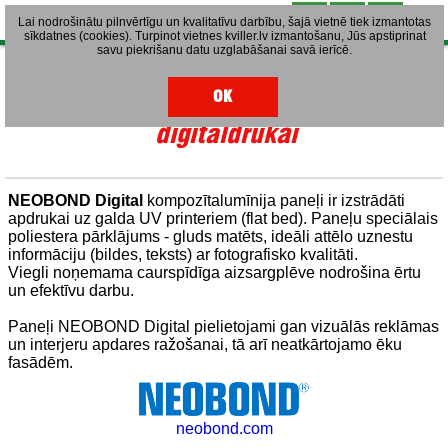
Lai nodrošinātu pilnvērtīgu un kvalitatīvu darbību, šajā vietnē tiek izmantotas
sīkdatnes (cookies). Turpinot vietnes kviller.lv izmantošanu, Jūs apstiprinat
savu piekrišanu datu uzglabāšanai savā ierīcē.
1
|
2
|
3
Alumīnija kompozītie paneļi
OK
digitāldrukai
NEOBOND Digital
kompozītalumīnija paneļi ir izstrādāti
apdrukai uz galda UV printeriem (flat bed). Paneļu speciālais
poliestera pārklājums
-
gluds mat
ēts, ideāli attēlo uznestu
informāciju (bildes, teksts) ar fotografisko kvalitāti.
Viegli noņemama caurspīdīga aizsargplēve nodrošina ērtu
un efektīvu darbu.
Paneļi NEOBOND Digital pielietojami gan vizuālās reklāmas
un interjeru apdares ražošanai, tā arī neatkārtojamo ēku
fasādēm.
neobond.com