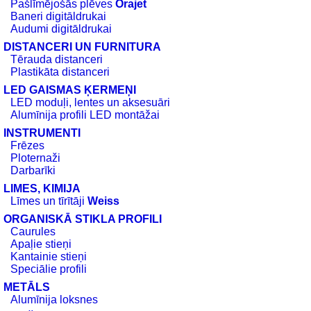
Pašlīmējošās plēves
Orajet
Baneri digitāldrukai
Audumi digitāldrukai
DISTANCERI UN FURNITURA
Tērauda distanceri
Plastikāta distanceri
LED GAISMAS ĶERMEŅI
LED moduļi, lentes un aksesuāri
Alumīnija profili LED montāžai
INSTRUMENTI
Frēzes
Ploternaži
Darbarīki
LIMES, KIMIJA
Līmes un tīrītāji
Weiss
ORGANISKĀ STIKLA PROFILI
Caurules
Apaļie stieņi
Kantainie stieņi
Speciālie profili
METĀLS
Alumīnija loksnes