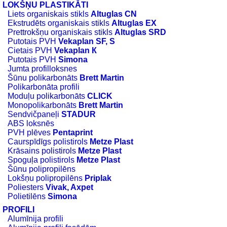
LOKŠŅU PLASTIKĀTI
Liets organiskais stikls
Altuglas CN
Ekstrudēts organiskais stikls
Altuglas EX
Prettrokšņu organiskais stikls
Altuglas SRD
Putotais PVH
Vekaplan SF, S
Cietais PVH
Vekaplan К
Putotais PVH
Simona
Jumta profilloksnes
Šūnu polikarbonāts
Brett Martin
Polikarbonāta profili
Moduļu polikarbonāts
CLICK
Monopolikarbonāts
Brett Martin
Sendvičpaneļi
STADUR
ABS loksnēs
PVH plēves
Pentaprint
Caurspīdīgs polistirols
Metze Plast
Krāsains polistirols
Metze Plast
Spoguļa polistirols
Metze Plast
Šūnu polipropilēns
Lokšņu polipropilēns
Priplak
Poliesters
Vivak, Axpet
Polietilēns
Simona
PROFILI
Alumīnija profili