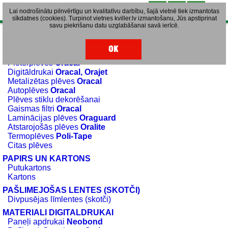
Lai nodrošinātu pilnvērtīgu un kvalitatīvu darbību, šajā vietnē tiek izmantotas
sīkdatnes (cookies). Turpinot vietnes kviller.lv izmantošanu, Jūs apstiprinat
savu piekrišanu datu uzglabāšanai savā ierīcē.
Materiāli
OK
PAŠLIMEJOŠAS PLĒVES
Ploterplēves
Oracal
Digitāldrukai
Oracal, Orajet
Metalizētas plēves
Oracal
Autoplēves
Oracal
Plēves stiklu dekorēšanai
Gaismas filtri
Oracal
Laminācijas plēves
Oraguard
Atstarojošās plēves
Oralite
Termoplēves
Poli-Tape
Citas plēves
PAPIRS UN KARTONS
Putukartons
Kartons
PAŠLIMEJOŠAS LENTES (SKOTČI)
Divpusējas līmlentes (skotči)
MATERIALI DIGITALDRUKAI
Paneļi apdrukai
Neobond