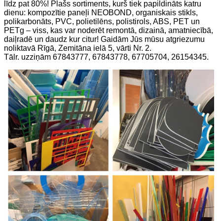
līdz pat 80%! Plašs sortiments, kurš tiek papildināts katru
dienu: kompozītie paneļi NEOBOND, organiskais stikls,
polikarbonāts, PVC, polietilēns, polistirols, ABS, PET un
PETg – viss, kas var noderēt remontā, dizainā, amatniecībā,
daiļradē un daudz kur citur! Gaidām Jūs mūsu atgriezumu
noliktavā Rīgā, Zemitāna ielā 5, vārti Nr. 2.
Tālr. uzziņām 67843777, 67843778, 67705704, 26154345.