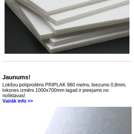
Jaunums!
Lokšņu poliproilēns PRIPLAK 960 melns, biezums 0,8mm,
loksnes izmērs 1000x700mm tagad ir pieejams no
noliktavas!
Vairāk info >>