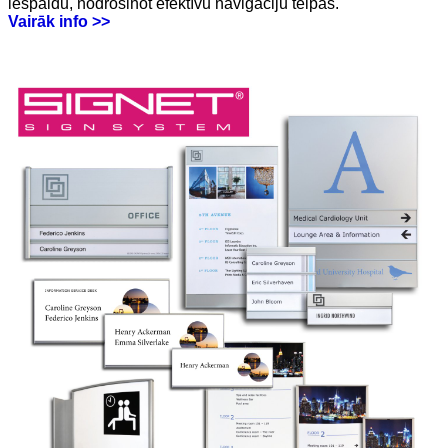
iespaidu, nodrošinot efektīvu navigāciju telpās.
Vairāk info >>