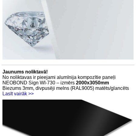
Jaunums noliktavā!
No noliktavas ir pieejami alumīnija kompozītie paneļi
NEOBOND Sign WI-730 – izmērs
2000x3050mm
Biezums 3mm, divpusēji melns (RAL9005) matēts/glancēts
Lasīt vairāk >>