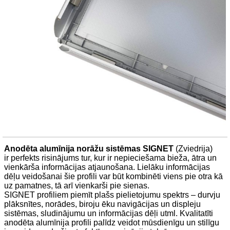
Anodēta alumīnija norāžu sistēmas SIGNET
(Zviedrija)
ir perfekts risinājums tur, kur ir nepieciešama bieža, ātra un
vienkārša informācijas atjaunošana. Lielāku informācijas
dēļu veidošanai šie profili var būt kombinēti viens pie otra kā
uz pamatnes, tā arī vienkarši pie sienas.
SIGNET profiliem piemīt plašs pielietojumu spektrs – durvju
plāksnītes, norādes, biroju ēku navigācijas un displeju
sistēmas, sludinājumu un informācijas dēļi utml. Kvalitatīti
anodēta alumīnija profili palīdz veidot mūsdienīgu un stilīgu