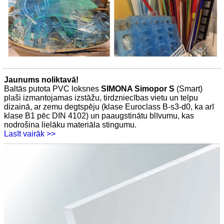
Jaunums noliktavā!
Baltās putota PVC loksnes
SIMONA Simopor S
(Smart)
plaši izmantojamas izstāžu, tirdzniecības vietu un telpu
dizainā, ar zemu degtspēju (klase Euroclass B-s3-d0, ka arī
klase B1 pēc DIN 4102) un paaugstinātu blīvumu, kas
nodrošina lielāku materiāla stingumu.
Lasīt vairāk >>