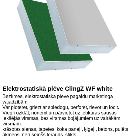
Elektrostatiskā plēve ClingZ WF white
Bezlīmes, elektrostatiskā plēve pagaidu mārketinga
vajadzībām.
Var ploterēt, griezt ar spiedogu, perforēt, rievot un locīt.
Viegli uzklāt, noņemt un pārvietot uz jebkuras sausas
iekšējās virsmas, bez virsmas bojājumiem uz vairākām
virsmām:
krāsotas sienas, tapetes, koka paneļi, ķiģeļi, betons, pulēts
akmens, nerūsējošs tērauds, stikls.