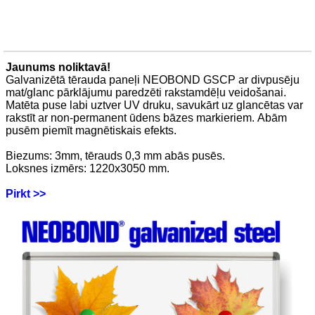
Jaunums noliktavā!
Galvanizētā tērauda paneļi NEOBOND GSCP ar divpusēju
mat/glanc pārklājumu paredzēti rakstamdēļu veidošanai.
Matēta puse labi uztver UV druku, savukārt uz glancētas var
rakstīt ar non-permanent ūdens bāzes markieriem. Abām
pusēm piemīt magnētiskais efekts.
Biezums: 3mm, tērauds 0,3 mm abās pusēs.
Loksnes izmērs: 1220x3050 mm.
Pirkt >>