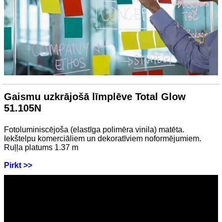
Gaismu uzkrājošā līmplēve Total Glow
51.105N
Fotoluminiscējoša (elastīga polimēra vinila) matēta.
Iekštelpu komerciāliem un dekoratīviem noformējumiem.
Ruļļa platums 1.37 m
Pirkt >>