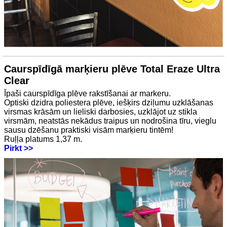
Caurspīdīgā marķieru plēve Total Eraze Ultra
Clear
Īpaši caurspīdīga plēve rakstīšanai ar markeru.
Optiski dzidra poliestera plēve, iešķirs dziļumu uzklāšanas
virsmas krāsām un lieliski darbosies, uzklājot uz stikla
virsmām, neatstās nekādus traipus un nodrošina tīru, vieglu
sausu dzēšanu praktiski visām marķieru tintēm!
Ruļļa platums 1,37 m.
Pirkt >>