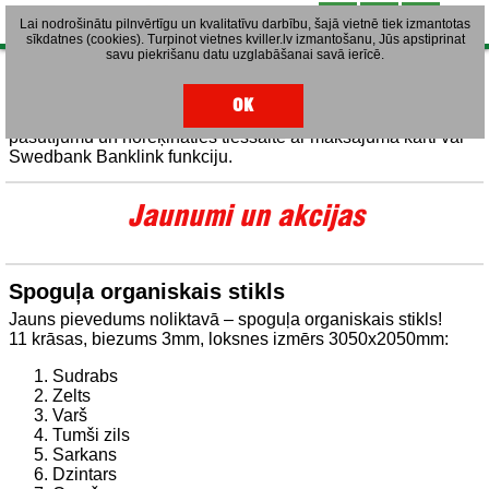
Lai nodrošinātu pilnvērtīgu un kvalitatīvu darbību, šajā vietnē tiek izmantotas
sīkdatnes (cookies). Turpinot vietnes kviller.lv izmantošanu, Jūs apstiprinat
savu piekrišanu datu uzglabāšanai savā ierīcē.
Materiālu cenas
Cenu mūsu piedāvātajiem materiāliem var apskatīt mūsu
OK
interneta veikala vietnē
online.kviller.lv
, ka ar veikt
pasūtījumu un norēķināties tiešsaitē ar maksājuma karti vai
Swedbank Banklink funkciju.
Jaunumi un akcijas
Spoguļa organiskais stikls
Jauns pievedums noliktavā – spoguļa organiskais stikls!
11 krāsas, biezums 3mm, loksnes izmērs 3050x2050mm:
Sudrabs
Zelts
Varš
Tumši zils
Sarkans
Dzintars