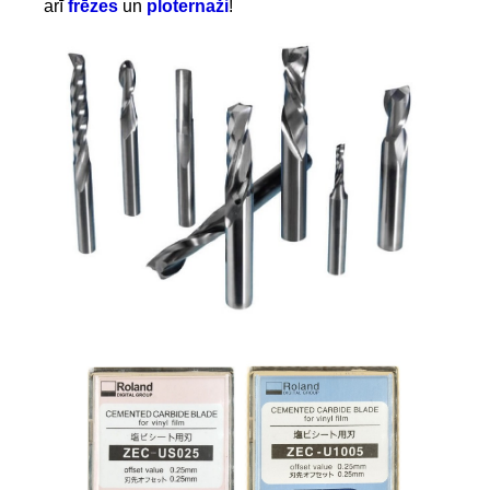
arī
frēzes
un
ploternaži
!