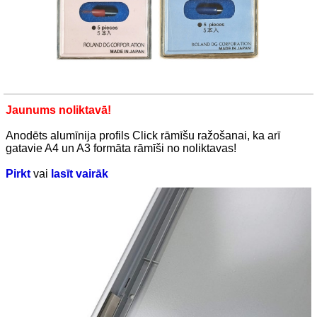
Jaunums noliktavā!
Anodēts alumīnija profils Click rāmīšu ražošanai, ka arī
gatavie A4 un A3 formāta rāmīši no noliktavas!
Pirkt
vai
lasīt vairāk