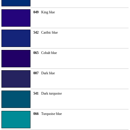
049
King blue
542
Caribic blue
065
Cobalt blue
007
Dark blue
541
Dark turquoise
066
Turquoise blue