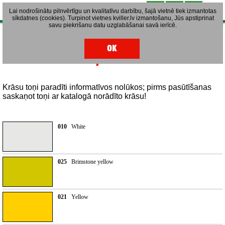
Lai nodrošinātu pilnvērtīgu un kvalitatīvu darbību, šajā vietnē tiek izmantotas
sīkdatnes (cookies). Turpinot vietnes kviller.lv izmantošanu, Jūs apstiprinat
savu piekrišanu datu uzglabāšanai savā ierīcē.
Oracal 8500 Translucent CAL – krasu
OK
palete
Krāsu toņi paradīti informatīvos nolūkos; pirms pasūtīšanas
saskaņot toņi ar katalogā norādīto krāsu!
010
White
025
Brimstone yellow
021
Yellow