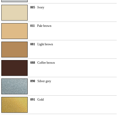
805
Ivory
011
Pale brown
081
Light brown
088
Coffee brown
090
Silver grey
091
Gold