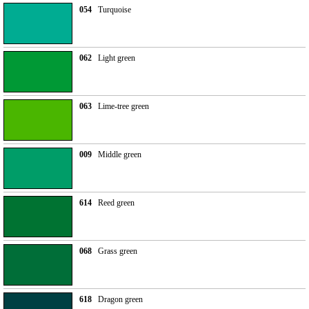
054
Turquoise
062
Light green
063
Lime-tree green
009
Middle green
614
Reed green
068
Grass green
618
Dragon green