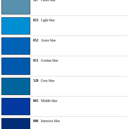
527
Pastel blue
053
Light blue
052
Azure blue
051
Gentian blue
528
Grey blue
005
Middle blue
006
Intensive blue