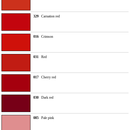
329
Carnation red
016
Crimson
031
Red
017
Cherry red
030
Dark red
085
Pale pink